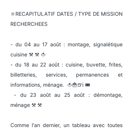
🔆RECAPITULATIF DATES / TYPE DE MISSION
RECHERCHEES
- du 04 au 17 août
: montage, signalétique
cuisine
⚒️ ⚒️ 🍅
- du 18 au 22 août
: cuisine, buvette, frites,
billetteries, services, permanences et
informations, ménage.
🍅🍟🍺ℹ️ 🎟️
- du 23 août au 25
août : démontage,
ménage
⚒️ ⚒️
Comme l'an dernier, un tableau avec toutes